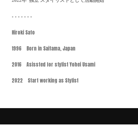
2022年 独立 スタイリストとして活動開始
– – – – – – –
Hiroki Sato
1996 Born in Saitama, Japan
2016 Asissted for stylist Yohei Usami
2022 Start working as Stylist